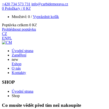
+420 734 573 731
info@carbidemorava.cz
0 Položka/y / 0 Kč
Množství: 0 /
Vyprázdnit košík
Poptávka celkem
0 Kč
Prohlédnout poptávku
CZ
EN
PL
Úvodní strana
Zaměření
new
Eshop
O nás
Kontakty
SHOP
Úvodní strana
Shop
Co musíte vědět před tím než nakoupíte